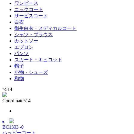
ワンピース
コックコート
サービスコート
白衣
衛生白衣・メディカルコート
シャツ・ブラウス
カットソー
エプロン
パンツ
スカート・キュロット
帽子
小物・シューズ
和物
>
514
Coordinate
514
BC1303 -0
ハッピーコート