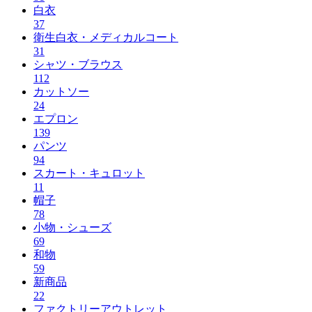
白衣
37
衛生白衣・メディカルコート
31
シャツ・ブラウス
112
カットソー
24
エプロン
139
パンツ
94
スカート・キュロット
11
帽子
78
小物・シューズ
69
和物
59
新商品
22
ファクトリーアウトレット