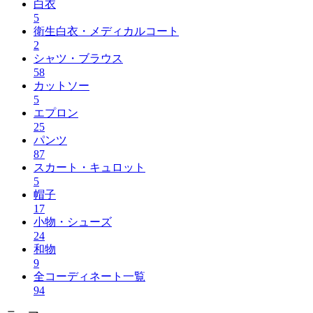
白衣
5
衛生白衣・メディカルコート
2
シャツ・ブラウス
58
カットソー
5
エプロン
25
パンツ
87
スカート・キュロット
5
帽子
17
小物・シューズ
24
和物
9
全コーディネート一覧
94