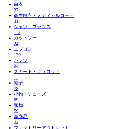
白衣
37
衛生白衣・メディカルコート
31
シャツ・ブラウス
112
カットソー
24
エプロン
139
パンツ
94
スカート・キュロット
11
帽子
78
小物・シューズ
69
和物
59
新商品
22
ファクトリーアウトレット