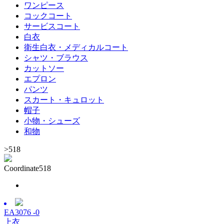
ワンピース
コックコート
サービスコート
白衣
衛生白衣・メディカルコート
シャツ・ブラウス
カットソー
エプロン
パンツ
スカート・キュロット
帽子
小物・シューズ
和物
>
518
Coordinate
518
EA3076 -0
上衣