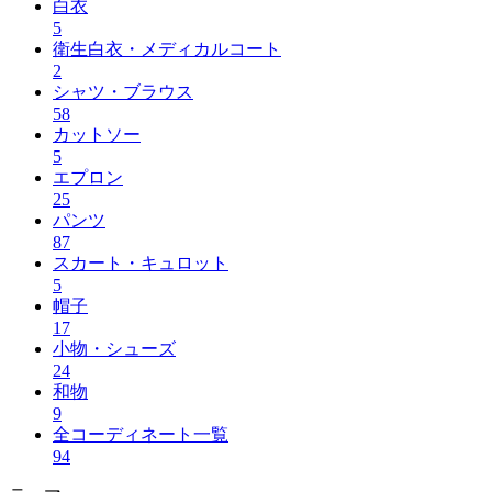
白衣
5
衛生白衣・メディカルコート
2
シャツ・ブラウス
58
カットソー
5
エプロン
25
パンツ
87
スカート・キュロット
5
帽子
17
小物・シューズ
24
和物
9
全コーディネート一覧
94