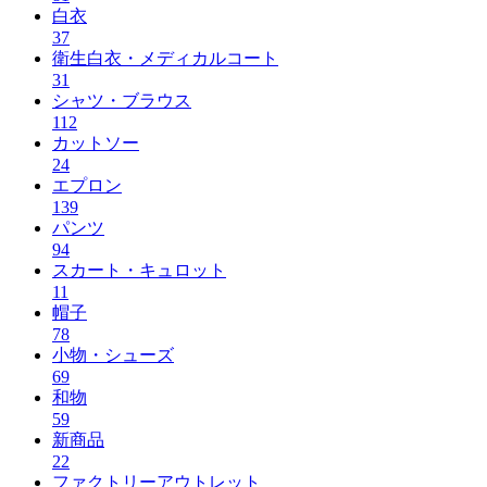
白衣
37
衛生白衣・メディカルコート
31
シャツ・ブラウス
112
カットソー
24
エプロン
139
パンツ
94
スカート・キュロット
11
帽子
78
小物・シューズ
69
和物
59
新商品
22
ファクトリーアウトレット