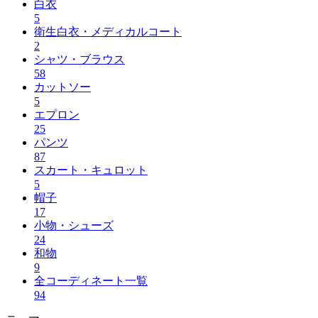
白衣
5
衛生白衣・メディカルコート
2
シャツ・ブラウス
58
カットソー
5
エプロン
25
パンツ
87
スカート・キュロット
5
帽子
17
小物・シューズ
24
和物
9
全コーディネート一覧
94