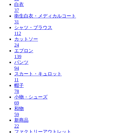
白衣
37
衛生白衣・メディカルコート
31
シャツ・ブラウス
112
カットソー
24
エプロン
139
パンツ
94
スカート・キュロット
11
帽子
78
小物・シューズ
69
和物
59
新商品
22
ファクトリーアウトレット