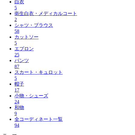
白衣
5
衛生白衣・メディカルコート
2
シャツ・ブラウス
58
カットソー
5
エプロン
25
パンツ
87
スカート・キュロット
5
帽子
17
小物・シューズ
24
和物
9
全コーディネート一覧
94