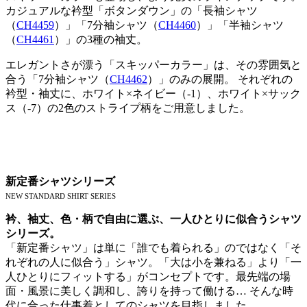
カジュアルな衿型「ボタンダウン」の「長袖シャツ
（
CH4459
）」「7分袖シャツ（
CH4460
）」「半袖シャツ
（
CH4461
）」の3種の袖丈。
エレガントさが漂う「スキッパーカラー」は、その雰囲気と
合う「7分袖シャツ（
CH4462
）」のみの展開。 それぞれの
衿型・袖丈に、ホワイト×ネイビー（-1）、ホワイト×サック
ス（-7）の2色のストライプ柄をご用意しました。
新定番シャツシリーズ
NEW STANDARD SHIRT SERIES
衿、袖丈、色・柄で自由に選ぶ、一人ひとりに似合うシャツ
シリーズ。
「新定番シャツ」は単に「誰でも着られる」のではなく「そ
れぞれの人に似合う」シャツ。「大は小を兼ねる」より「一
人ひとりにフィットする」がコンセプトです。最先端の場
面・風景に美しく調和し、誇りを持って働ける… そんな時
代に合った仕事着としてのシャツを目指しました。