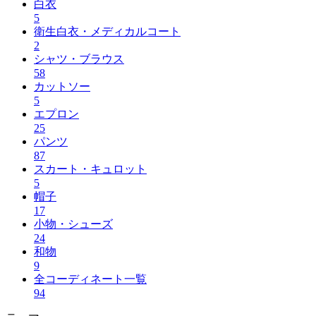
白衣
5
衛生白衣・メディカルコート
2
シャツ・ブラウス
58
カットソー
5
エプロン
25
パンツ
87
スカート・キュロット
5
帽子
17
小物・シューズ
24
和物
9
全コーディネート一覧
94