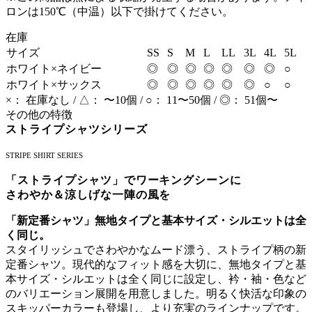
ロンは150℃（中温）以下で掛けてください。
在庫
サイズ
SS
S
M
L
LL
3L
4L
5L
ホワイト×ネイビー
◎
◎
◎
◎
◎
◎
◎
○
ホワイト×サックス
◎
◎
◎
◎
◎
◎
○
○
×： 在庫なし / △： 〜10個 / ○： 11〜50個 / ◎： 51個〜
その他の特徴
ストライプシャツシリーズ
STRIPE SHIRT SERIES
「ストライプシャツ」でワーキングシーンに
さわやか＆涼しげな一陣の風を
「新定番シャツ」無地タイプと基本サイズ・シルエットは全
く同じ。
スタイリッシュでさわやかなムード漂う、ストライプ柄の新
定番シャツ。現代的なフィット感を大切に、無地タイプと基
本サイズ・シルエットは全く同じに設定し、衿・袖・色など
のバリエーション展開を用意しました。明るく快活な印象の
スキッパーカラーも登場し、より充実のラインナップです。