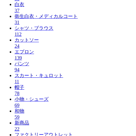
白衣
37
衛生白衣・メディカルコート
31
シャツ・ブラウス
112
カットソー
24
エプロン
139
パンツ
94
スカート・キュロット
11
帽子
78
小物・シューズ
69
和物
59
新商品
22
ファクトリーアウトレット