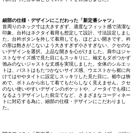
細部の仕様・デザインにこだわった「新定番シャツ」
首周りのネック寸は大きすぎず、適度なフィット感で清潔な
印象。台衿はネクタイ着用も想定して設計、寸法設定しまし
た。台衿ボタンを外して着用しても、ほどよい開きです。衿
の形は飽きがこないよう大きすぎず小さすぎない、クセのな
いデザインを選択。上品な開きを心がけました。肩巾はジャ
ストなサイズ感で見た目にもスッキリに。袖丈もダボつかず
弛みのないジャストな丈感を実現しました。全体のシルエッ
トは、バストはもたつかないサイズ感、ウエストから裾に向
けてはややタイトに設定しスッキリした見た目に。裾巾は狭
めで、ボトムから出して着てもだらしなく見えません。クセ
のない使いやすいデザインのポケットや、ノータイでも様に
なるようデザインした前立てなど、さまざまなコーディネー
トに対応する為に、細部の仕様・デザインにこだわりまし
た。