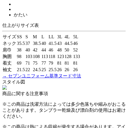
かたい
仕上がりサイズ表
サイズ
SS
S
M
L
LL
3L
4L
5L
ネック
35.5
37
38.5
40
41.5
43
44.5
46
肩巾
38
40
42
44
46
48
50
52
胸囲
98
103
108
113
118
123
128
133
着丈
69
71
75
77
79
81
81
81
袖丈
21.5
22
24.5
25
25.5
26
26
26
→ セブンユニフォーム基準ヌード寸法
スタイル図
商品に関する注意事項
※この商品は洗濯方法によっては多少色落ちや縮みがおこる
ことがあります。タンブラー乾燥及び漂白剤の使用はお避け
ください。
※この商品は熱による収縮が発生する場合があります。アイ