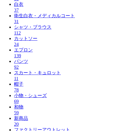
白衣
37
衛生白衣・メディカルコート
31
シャツ・ブラウス
112
カットソー
24
エプロン
139
パンツ
92
スカート・キュロット
11
帽子
78
小物・シューズ
69
和物
59
新商品
20
ファクトリーアウトレット