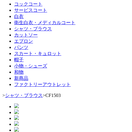
コックコート
サービスコート
白衣
衛生白衣・メディカルコート
シャツ・ブラウス
カットソー
エプロン
パンツ
スカート・キュロット
帽子
小物・シューズ
和物
新商品
ファクトリーアウトレット
>
シャツ・ブラウス
>
CF1503