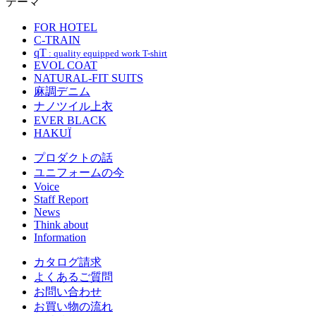
テーマ
FOR HOTEL
C-TRAIN
qT
: quality equipped work T-shirt
EVOL COAT
NATURAL-FIT SUITS
麻調デニム
ナノツイル上衣
EVER BLACK
HAKUÏ
プロダクトの話
ユニフォームの今
Voice
Staff Report
News
Think about
Information
カタログ請求
よくあるご質問
お問い合わせ
お買い物の流れ