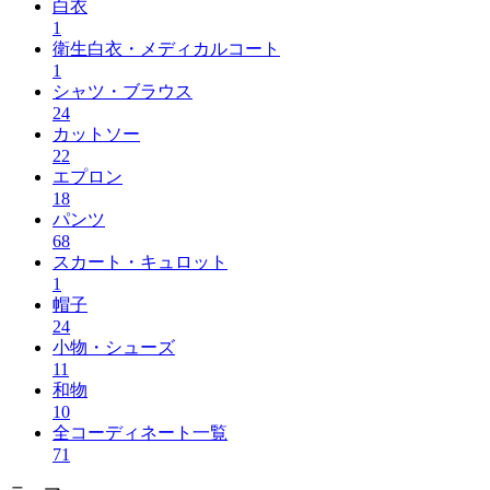
白衣
1
衛生白衣・メディカルコート
1
シャツ・ブラウス
24
カットソー
22
エプロン
18
パンツ
68
スカート・キュロット
1
帽子
24
小物・シューズ
11
和物
10
全コーディネート一覧
71