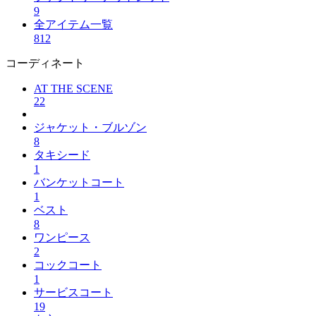
9
全アイテム一覧
812
コーディネート
AT THE SCENE
22
ジャケット・ブルゾン
8
タキシード
1
バンケットコート
1
ベスト
8
ワンピース
2
コックコート
1
サービスコート
19