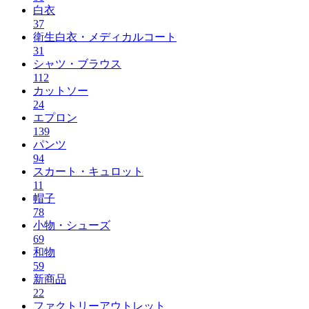
白衣
37
衛生白衣・メディカルコート
31
シャツ・ブラウス
112
カットソー
24
エプロン
139
パンツ
94
スカート・キュロット
11
帽子
78
小物・シューズ
69
和物
59
新商品
22
ファクトリーアウトレット