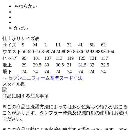
やわらかい
かたい
仕上がりサイズ表
サイズ
S
M
L
LL
3L
4L
5L
6L
ウエスト
56-62
62-68
68-74
74-80
80-86
86-92
92-98
98-104
ヒップ
95
101
107
113
119
125
131
137
股上
29
29.5
30
30.5
31
31.5
32
32.5
股下
74
74
74
74
74
74
74
74
→ セブンユニフォーム基準ヌード寸法
スタイル図
商品に関する注意事項
※この商品は洗濯方法によっては多少色落ちや縮みがおこる
ことがあります。タンブラー乾燥及び漂白剤の使用はお避け
ください。
※この商品は熱による収縮が発生する場合があります。アイ