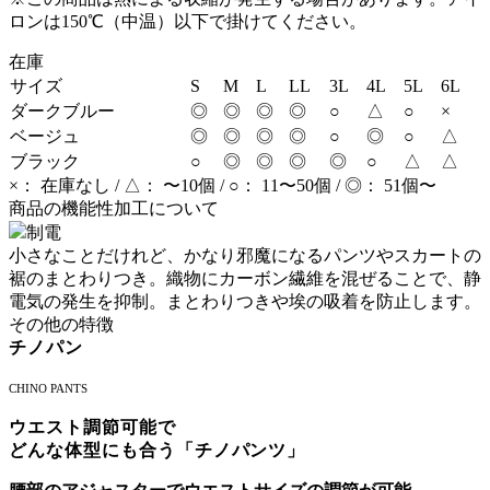
ロンは150℃（中温）以下で掛けてください。
在庫
サイズ
S
M
L
LL
3L
4L
5L
6L
ダークブルー
◎
◎
◎
◎
○
△
○
×
ベージュ
◎
◎
◎
◎
○
◎
○
△
ブラック
○
◎
◎
◎
◎
○
△
△
×： 在庫なし / △： 〜10個 / ○： 11〜50個 / ◎： 51個〜
商品の機能性加工について
制電
小さなことだけれど、かなり邪魔になるパンツやスカートの
裾のまとわりつき。織物にカーボン繊維を混ぜることで、静
電気の発生を抑制。まとわりつきや埃の吸着を防止します。
その他の特徴
チノパン
CHINO PANTS
ウエスト調節可能で
どんな体型にも合う「チノパンツ」