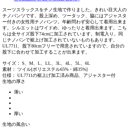
スーツスラックスをチノ生地で作りました。きれい目大人の
チノパンツです。股上深め、ツータック、脇にはアジャスタ
ー付きの女性用チノパンツ。年齢問わず安心して着用出来ま
す。シルエットはワイドめ、ゆったりと着用出来ます。こち
らは全サイズ股下74cmに加工されています。制電入り。同
じチノパンで裾上げ加工されていないものもあります。
UL7711、股下80cmフリーで用意されていますので、自分の
股下に合わせて加工することが出来ます。
サイズ： S、M、L、LL、3L、4L、5L、6L
素材： ツイル[ポリエステル65%・綿35%]
仕様： UL7711の裾上げ加工済み商品、アジャスター付
生地の厚さ
薄い
厚い
生地の風合い