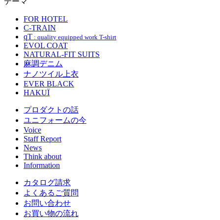
テーマ
FOR HOTEL
C-TRAIN
qT
: quality equipped work T-shirt
EVOL COAT
NATURAL-FIT SUITS
麻調デニム
ナノツイル上衣
EVER BLACK
HAKUÏ
プロダクトの話
ユニフォームの今
Voice
Staff Report
News
Think about
Information
カタログ請求
よくあるご質問
お問い合わせ
お買い物の流れ