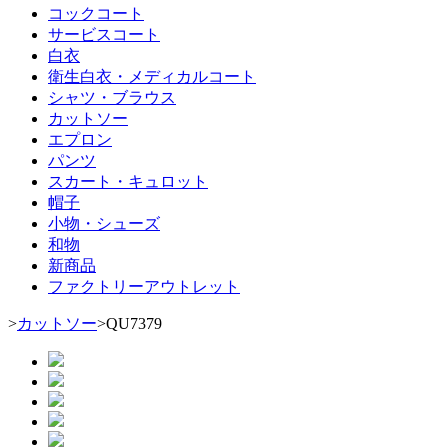
コックコート
サービスコート
白衣
衛生白衣・メディカルコート
シャツ・ブラウス
カットソー
エプロン
パンツ
スカート・キュロット
帽子
小物・シューズ
和物
新商品
ファクトリーアウトレット
>
カットソー
>
QU7379