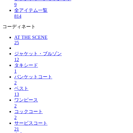
9
全アイテム一覧
814
コーディネート
AT THE SCENE
25
ジャケット・ブルゾン
12
タキシード
1
バンケットコート
2
ベスト
13
ワンピース
2
コックコート
2
サービスコート
21