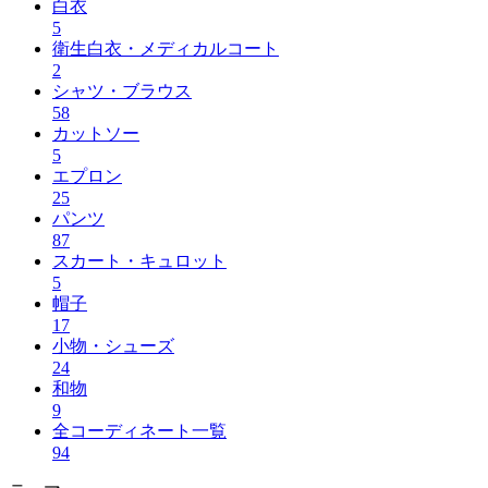
白衣
5
衛生白衣・メディカルコート
2
シャツ・ブラウス
58
カットソー
5
エプロン
25
パンツ
87
スカート・キュロット
5
帽子
17
小物・シューズ
24
和物
9
全コーディネート一覧
94