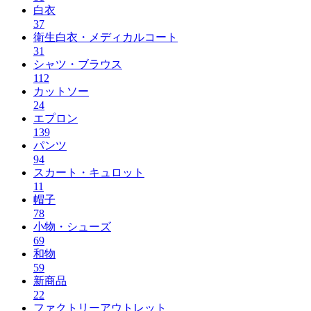
白衣
37
衛生白衣・メディカルコート
31
シャツ・ブラウス
112
カットソー
24
エプロン
139
パンツ
94
スカート・キュロット
11
帽子
78
小物・シューズ
69
和物
59
新商品
22
ファクトリーアウトレット