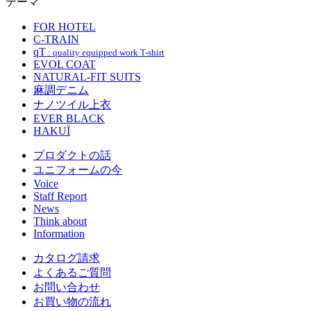
テーマ
FOR HOTEL
C-TRAIN
qT
: quality equipped work T-shirt
EVOL COAT
NATURAL-FIT SUITS
麻調デニム
ナノツイル上衣
EVER BLACK
HAKUÏ
プロダクトの話
ユニフォームの今
Voice
Staff Report
News
Think about
Information
カタログ請求
よくあるご質問
お問い合わせ
お買い物の流れ