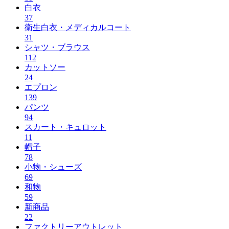
白衣
37
衛生白衣・メディカルコート
31
シャツ・ブラウス
112
カットソー
24
エプロン
139
パンツ
94
スカート・キュロット
11
帽子
78
小物・シューズ
69
和物
59
新商品
22
ファクトリーアウトレット