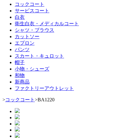
コックコート
サービスコート
白衣
衛生白衣・メディカルコート
シャツ・ブラウス
カットソー
エプロン
パンツ
スカート・キュロット
帽子
小物・シューズ
和物
新商品
ファクトリーアウトレット
>
コックコート
>
BA1220