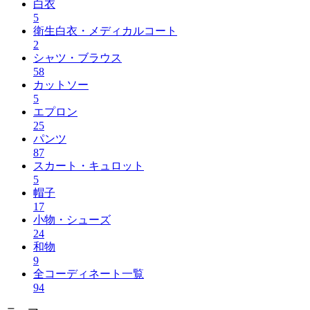
白衣
5
衛生白衣・メディカルコート
2
シャツ・ブラウス
58
カットソー
5
エプロン
25
パンツ
87
スカート・キュロット
5
帽子
17
小物・シューズ
24
和物
9
全コーディネート一覧
94