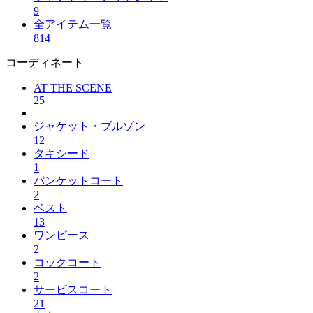
9
全アイテム一覧
814
コーディネート
AT THE SCENE
25
ジャケット・ブルゾン
12
タキシード
1
バンケットコート
2
ベスト
13
ワンピース
2
コックコート
2
サービスコート
21