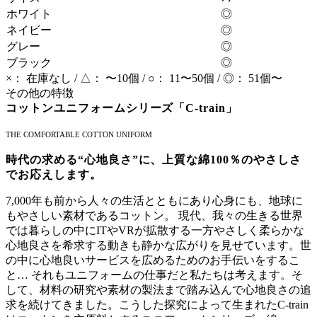
ホワイト
◎
ネイビー
◎
グレー
◎
ブラック
◎
×： 在庫なし / △： 〜10個 / ○： 11〜50個 / ◎： 51個〜
その他の特徴
コットンユニフォームシリーズ「C-train」
THE COMFORTABLE COTTON UNIFORM
時代の求める“心地良さ”に、上質な綿100％のやさしさ
でお応えします。
7,000年も前から人々の生活とともにあり心身にも、地球に
もやさしい素材であるコットン。 現代、我々の生きる世界
では暮らしの中にITやVRが拡散する一方やさしく柔らかな
心地良さを希求する動きも静かな広がりを見せています。世
の中に心地良いサービスを広めるためのお手伝いをするこ
と… それもユニフォームの仕事だと私たちは考えます。そ
して、材料の研究や素材の製法まで踏み込んで心地良さの追
求を続けてきました。こうした探究によって生まれたC-train