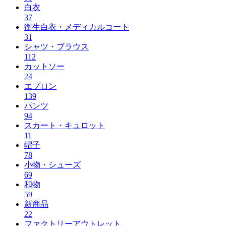
白衣
37
衛生白衣・メディカルコート
31
シャツ・ブラウス
112
カットソー
24
エプロン
139
パンツ
94
スカート・キュロット
11
帽子
78
小物・シューズ
69
和物
59
新商品
22
ファクトリーアウトレット