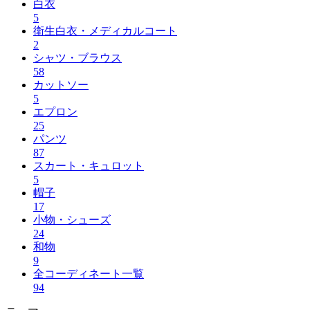
白衣
5
衛生白衣・メディカルコート
2
シャツ・ブラウス
58
カットソー
5
エプロン
25
パンツ
87
スカート・キュロット
5
帽子
17
小物・シューズ
24
和物
9
全コーディネート一覧
94