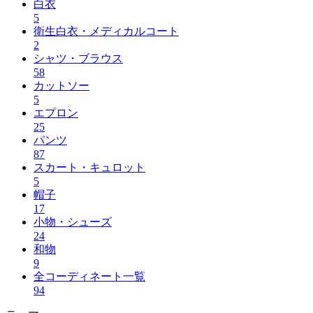
白衣
5
衛生白衣・メディカルコート
2
シャツ・ブラウス
58
カットソー
5
エプロン
25
パンツ
87
スカート・キュロット
5
帽子
17
小物・シューズ
24
和物
9
全コーディネート一覧
94