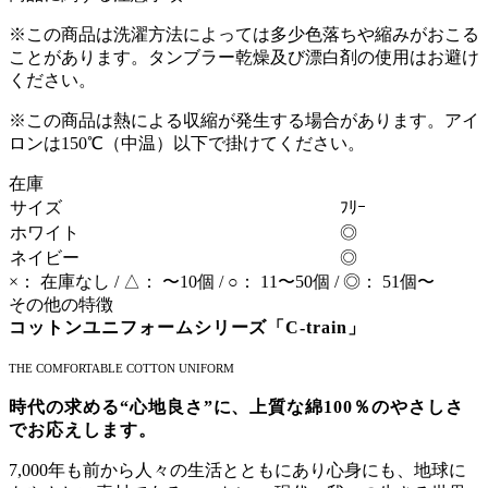
※この商品は洗濯方法によっては多少色落ちや縮みがおこる
ことがあります。タンブラー乾燥及び漂白剤の使用はお避け
ください。
※この商品は熱による収縮が発生する場合があります。アイ
ロンは150℃（中温）以下で掛けてください。
在庫
サイズ
ﾌﾘｰ
ホワイト
◎
ネイビー
◎
×： 在庫なし / △： 〜10個 / ○： 11〜50個 / ◎： 51個〜
その他の特徴
コットンユニフォームシリーズ「C-train」
THE COMFORTABLE COTTON UNIFORM
時代の求める“心地良さ”に、上質な綿100％のやさしさ
でお応えします。
7,000年も前から人々の生活とともにあり心身にも、地球に