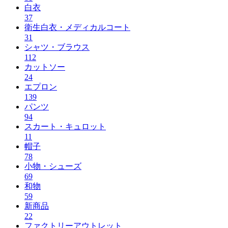
白衣
37
衛生白衣・メディカルコート
31
シャツ・ブラウス
112
カットソー
24
エプロン
139
パンツ
94
スカート・キュロット
11
帽子
78
小物・シューズ
69
和物
59
新商品
22
ファクトリーアウトレット