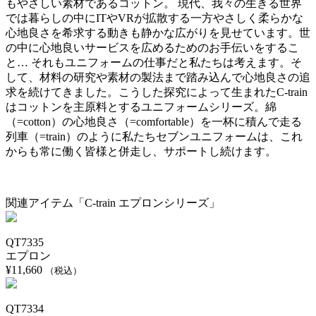
もやさしい素材であるコットン。 現代、我々の生きる世界
では暮らしの中にITやVRが拡散する一方やさしく柔らかな
心地良さを希求する動きも静かな広がりを見せています。世
の中に心地良いサービスを広めるためのお手伝いをするこ
と… それもユニフォームの仕事だと私たちは考えます。そ
して、材料の研究や素材の製法まで踏み込んで心地良さの追
求を続けてきました。こうした探究によって生まれたC-train
はコットンを主原料とするユニフォームシリーズ。綿
（=cotton）の心地良さ（=comfortable）を一杯に積んで走る
列車（=train）のように私たちセブンユニフォームは、これ
からも常に働く皆様と併走し、サポートし続けます。
関連アイテム「C-train エプロンシリーズ」
QT7335
エプロン
¥
11,660
（税込）
QT7334