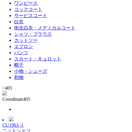
ワンピース
コックコート
サービスコート
白衣
衛生白衣・メディカルコート
シャツ・ブラウス
カットソー
エプロン
パンツ
スカート・キュロット
帽子
小物・シューズ
和物
>
405
Coordinate
405
CU1963 -1
ニットシャツ