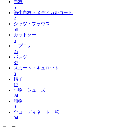
白衣
5
衛生白衣・メディカルコート
2
シャツ・ブラウス
58
カットソー
5
エプロン
25
パンツ
87
スカート・キュロット
5
帽子
17
小物・シューズ
24
和物
9
全コーディネート一覧
94