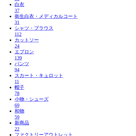
白衣
37
衛生白衣・メディカルコート
31
シャツ・ブラウス
112
カットソー
24
エプロン
139
パンツ
94
スカート・キュロット
11
帽子
78
小物・シューズ
69
和物
59
新商品
22
ファクトリーアウトレット