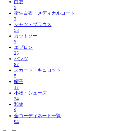
白衣
5
衛生白衣・メディカルコート
2
シャツ・ブラウス
58
カットソー
5
エプロン
25
パンツ
87
スカート・キュロット
5
帽子
17
小物・シューズ
24
和物
9
全コーディネート一覧
94