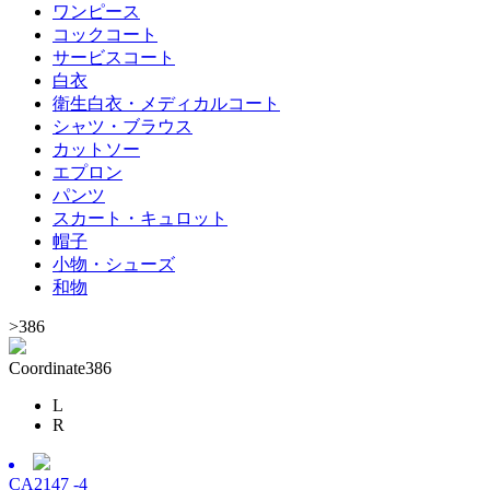
ワンピース
コックコート
サービスコート
白衣
衛生白衣・メディカルコート
シャツ・ブラウス
カットソー
エプロン
パンツ
スカート・キュロット
帽子
小物・シューズ
和物
>
386
Coordinate
386
L
R
CA2147 -4