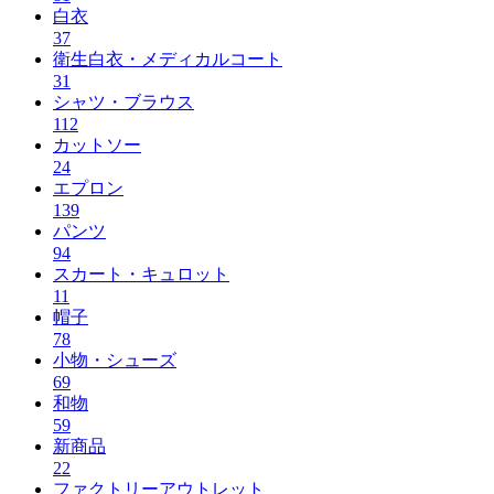
白衣
37
衛生白衣・メディカルコート
31
シャツ・ブラウス
112
カットソー
24
エプロン
139
パンツ
94
スカート・キュロット
11
帽子
78
小物・シューズ
69
和物
59
新商品
22
ファクトリーアウトレット