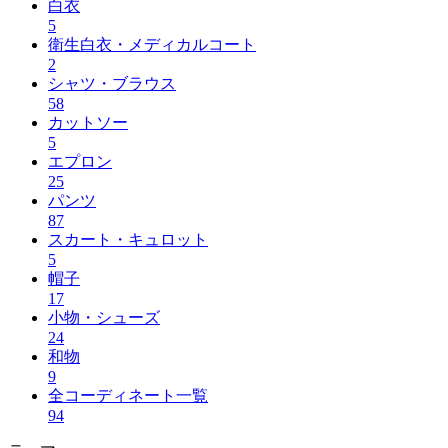
白衣
5
衛生白衣・メディカルコート
2
シャツ・ブラウス
58
カットソー
5
エプロン
25
パンツ
87
スカート・キュロット
5
帽子
17
小物・シューズ
24
和物
9
全コーディネート一覧
94