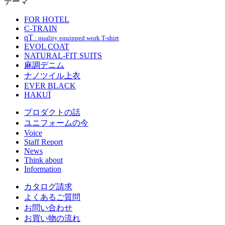
テーマ
FOR HOTEL
C-TRAIN
qT
: quality equipped work T-shirt
EVOL COAT
NATURAL-FIT SUITS
麻調デニム
ナノツイル上衣
EVER BLACK
HAKUÏ
プロダクトの話
ユニフォームの今
Voice
Staff Report
News
Think about
Information
カタログ請求
よくあるご質問
お問い合わせ
お買い物の流れ