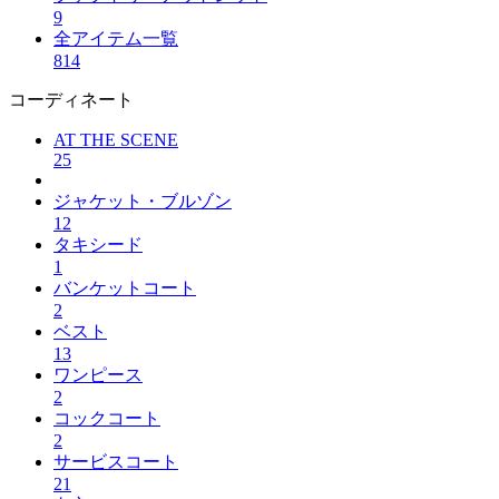
9
全アイテム一覧
814
コーディネート
AT THE SCENE
25
ジャケット・ブルゾン
12
タキシード
1
バンケットコート
2
ベスト
13
ワンピース
2
コックコート
2
サービスコート
21