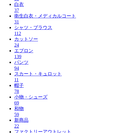
白衣
37
衛生白衣・メディカルコート
31
シャツ・ブラウス
112
カットソー
24
エプロン
139
パンツ
94
スカート・キュロット
11
帽子
78
小物・シューズ
69
和物
59
新商品
22
ファクトリーアウトレット