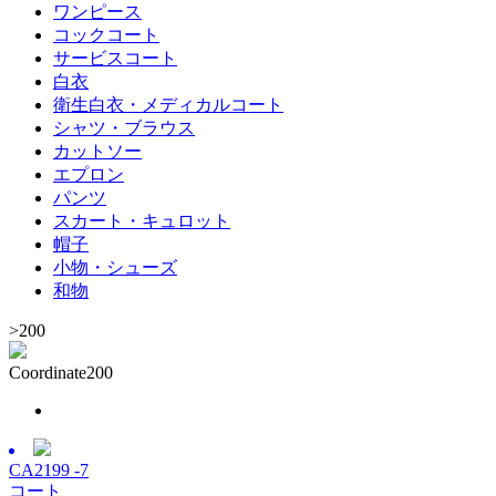
ワンピース
コックコート
サービスコート
白衣
衛生白衣・メディカルコート
シャツ・ブラウス
カットソー
エプロン
パンツ
スカート・キュロット
帽子
小物・シューズ
和物
>
200
Coordinate
200
CA2199 -7
コート