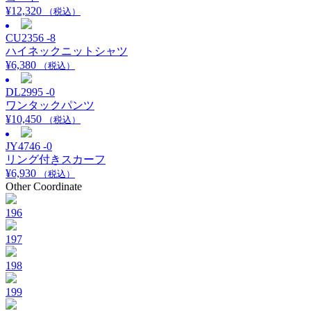
¥
12,320
（税込）
CU2356 -8
ハイネックニットシャツ
¥
6,380
（税込）
DL2995 -0
ワンタックパンツ
¥
10,450
（税込）
JY4746 -0
リング付きスカーフ
¥
6,930
（税込）
Other Coordinate
196
197
198
199