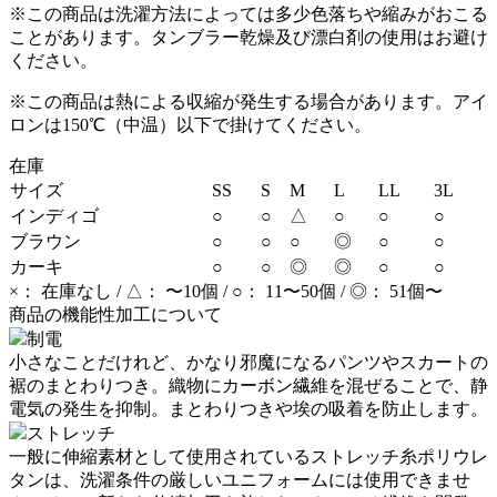
※この商品は洗濯方法によっては多少色落ちや縮みがおこる
ことがあります。タンブラー乾燥及び漂白剤の使用はお避け
ください。
※この商品は熱による収縮が発生する場合があります。アイ
ロンは150℃（中温）以下で掛けてください。
在庫
サイズ
SS
S
M
L
LL
3L
インディゴ
○
○
△
○
○
○
ブラウン
○
○
○
◎
○
○
カーキ
○
○
◎
◎
○
○
×： 在庫なし / △： 〜10個 / ○： 11〜50個 / ◎： 51個〜
商品の機能性加工について
制電
小さなことだけれど、かなり邪魔になるパンツやスカートの
裾のまとわりつき。織物にカーボン繊維を混ぜることで、静
電気の発生を抑制。まとわりつきや埃の吸着を防止します。
ストレッチ
一般に伸縮素材として使用されているストレッチ糸ポリウレ
タンは、洗濯条件の厳しいユニフォームには使用できませ