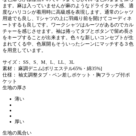
ます。麻は入っていませんが麻のようなドライタッチ感、適
度なハリコシが着用時に高級感を表現します。通常のシャツ
用途でも良し、Tシャツの上に羽織り前を開けてコーディネ
ートするも良しです。ワークシャツはルーツがあるのでカル
チャーを感じさせます。袖は捲ってタブとボタンで留め長さ
をキープすることが出来ます。色々な新しいコンセプトが生
まれてくる中、色展開もそういったシーンにマッチする３色
を用意しています。
サイズ： SS、S、M、L、LL、3L
素材： 麻調デニム[ポリエステル65%・綿35%]
仕様： 袖丈調整タブ・ペン差しポケット・胸フラップ付ポ
ケット
生地の厚さ
薄い
厚い
生地の風合い