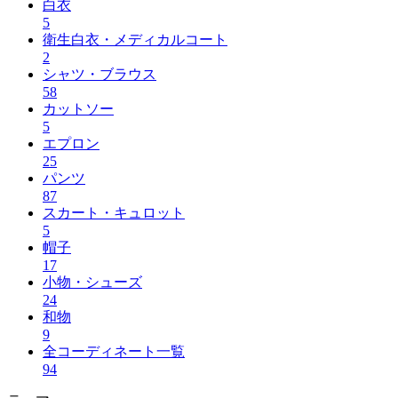
白衣
5
衛生白衣・メディカルコート
2
シャツ・ブラウス
58
カットソー
5
エプロン
25
パンツ
87
スカート・キュロット
5
帽子
17
小物・シューズ
24
和物
9
全コーディネート一覧
94