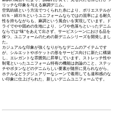
リッチな印象を与える麻調デニム。
空気紡績という方法でつくられた糸により、ポリエステルが
65％・綿35％というユニフォームならではの混率による耐久
性を持ちながらも、麻調という風合いを実現しています。ド
ライでやや固めの生地により、シワや色落ちといったデニム
ならでは“味”をあえて出さず、サービスシーンにおける品を
保つ、ユニフォームのための新デニムシリーズを開発しまし
た。
カジュアルな印象が強くなりがちなデニムのアイテムです
が、シルエットやポケットの形をサービス向けに新たに構築
し、エレガントな雰囲気に昇華しています。ストレッチ性や
制電といったユニフォーム特有の機能は勿論のこと、ステッ
チやボタンなどのデニムらしい要素が随所に見られながら、
ホテルなどラグジュアリーなシーンで着用しても違和感のな
い印象に仕上げられた、新しいデニムユニフォームです。