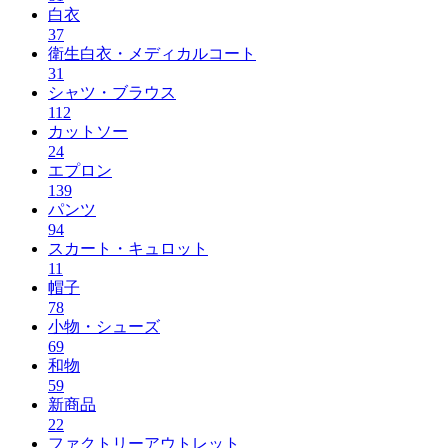
白衣
37
衛生白衣・メディカルコート
31
シャツ・ブラウス
112
カットソー
24
エプロン
139
パンツ
94
スカート・キュロット
11
帽子
78
小物・シューズ
69
和物
59
新商品
22
ファクトリーアウトレット