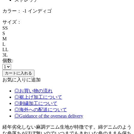
カラー：
-1 インディゴ
サイズ：
SS
S
M
L
LL
3L
個数:
お気に入りに追加
◎お買い物の流れ
◎裾上げ加工について
◎刺繍加工について
◎海外への配送について
◎Guidance of the overseas delivery
経年劣化しない麻調デニム生地が特徴です。綿デニムのよう
な色落ちがほぼ無いのでいつまでもきれいな色のままを保ち