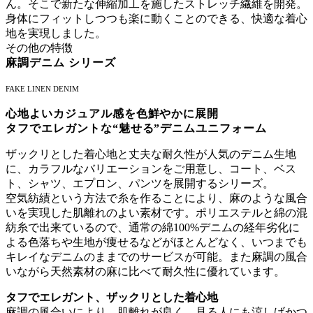
ん。そこで新たな伸縮加工を施したストレッチ繊維を開発。
身体にフィットしつつも楽に動くことのできる、快適な着心
地を実現しました。
その他の特徴
麻調デニム シリーズ
FAKE LINEN DENIM
心地よいカジュアル感を色鮮やかに展開
タフでエレガントな“魅せる”デニムユニフォーム
ザックリとした着心地と丈夫な耐久性が人気のデニム生地
に、カラフルなバリエーションをご用意し、コート、ベス
ト、シャツ、エプロン、パンツを展開するシリーズ。
空気紡績という方法で糸を作ることにより、麻のような風合
いを実現した肌離れのよい素材です。ポリエステルと綿の混
紡糸で出来ているので、通常の綿100%デニムの経年劣化に
よる色落ちや生地が痩せるなどがほとんどなく、いつまでも
キレイなデニムのままでのサービスが可能。また麻調の風合
いながら天然素材の麻に比べて耐久性に優れています。
タフでエレガント、ザックリとした着心地
麻調の風合いにより、肌離れが良く、見る人にも涼しげかつ