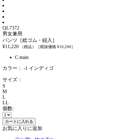
QL7372
男女兼用
パンツ［総ゴム・紐入］
¥
11,220
（税込）
［税抜価格 ¥
10,200
］
C-train
カラー：
-1 インディゴ
サイズ：
S
M
L
LL
個数:
お気に入りに追加