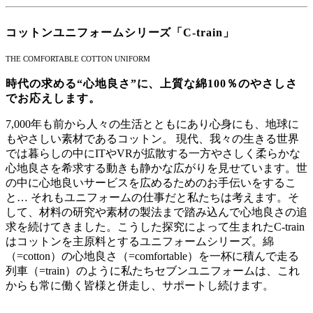
コットンユニフォームシリーズ「C-train」
THE COMFORTABLE COTTON UNIFORM
時代の求める“心地良さ”に、上質な綿100％のやさしさ
でお応えします。
7,000年も前から人々の生活とともにあり心身にも、地球に
もやさしい素材であるコットン。 現代、我々の生きる世界
では暮らしの中にITやVRが拡散する一方やさしく柔らかな
心地良さを希求する動きも静かな広がりを見せています。世
の中に心地良いサービスを広めるためのお手伝いをするこ
と… それもユニフォームの仕事だと私たちは考えます。そ
して、材料の研究や素材の製法まで踏み込んで心地良さの追
求を続けてきました。こうした探究によって生まれたC-train
はコットンを主原料とするユニフォームシリーズ。綿
（=cotton）の心地良さ（=comfortable）を一杯に積んで走る
列車（=train）のように私たちセブンユニフォームは、これ
からも常に働く皆様と併走し、サポートし続けます。