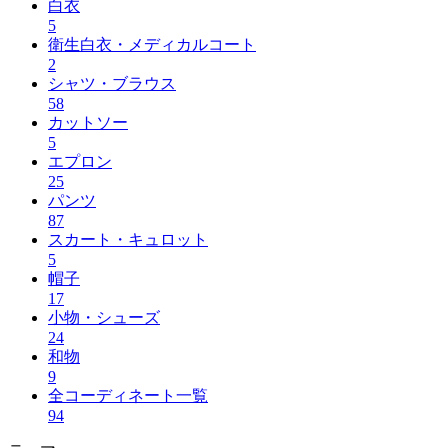
白衣
5
衛生白衣・メディカルコート
2
シャツ・ブラウス
58
カットソー
5
エプロン
25
パンツ
87
スカート・キュロット
5
帽子
17
小物・シューズ
24
和物
9
全コーディネート一覧
94