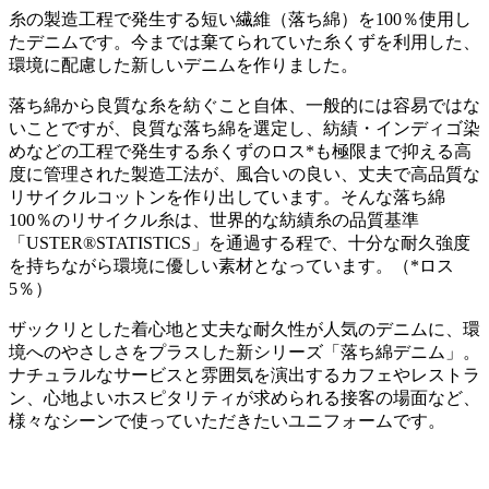
糸の製造工程で発生する短い繊維（落ち綿）を100％使用し
たデニムです。今までは棄てられていた糸くずを利用した、
環境に配慮した新しいデニムを作りました。
落ち綿から良質な糸を紡ぐこと自体、一般的には容易ではな
いことですが、良質な落ち綿を選定し、紡績・インディゴ染
めなどの工程で発生する糸くずのロス*も極限まで抑える高
度に管理された製造工法が、風合いの良い、丈夫で高品質な
リサイクルコットンを作り出しています。そんな落ち綿
100％のリサイクル糸は、世界的な紡績糸の品質基準
「USTER®STATISTICS」を通過する程で、十分な耐久強度
を持ちながら環境に優しい素材となっています。（*ロス
5％）
ザックリとした着心地と丈夫な耐久性が人気のデニムに、環
境へのやさしさをプラスした新シリーズ「落ち綿デニム」。
ナチュラルなサービスと雰囲気を演出するカフェやレストラ
ン、心地よいホスピタリティが求められる接客の場面など、
様々なシーンで使っていただきたいユニフォームです。