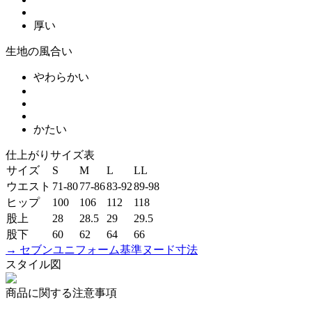
厚い
生地の風合い
やわらかい
かたい
仕上がりサイズ表
サイズ
S
M
L
LL
ウエスト
71-80
77-86
83-92
89-98
ヒップ
100
106
112
118
股上
28
28.5
29
29.5
股下
60
62
64
66
→ セブンユニフォーム基準ヌード寸法
スタイル図
商品に関する注意事項