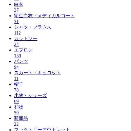
白衣
37
衛生白衣・メディカルコート
31
シャツ・ブラウス
112
カットソー
24
エプロン
139
パンツ
94
スカート・キュロット
11
帽子
78
小物・シューズ
69
和物
59
新商品
22
ファクトリーアウトレット