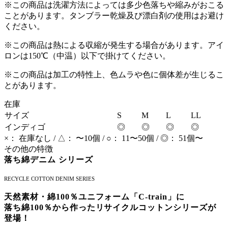
※この商品は洗濯方法によっては多少色落ちや縮みがおこる
ことがあります。タンブラー乾燥及び漂白剤の使用はお避け
ください。
※この商品は熱による収縮が発生する場合があります。アイ
ロンは150℃（中温）以下で掛けてください。
※この商品は加工の特性上、色ムラや色に個体差が生じるこ
とがあります。
在庫
サイズ
S
M
L
LL
インディゴ
◎
◎
◎
◎
×： 在庫なし / △： 〜10個 / ○： 11〜50個 / ◎： 51個〜
その他の特徴
落ち綿デニム シリーズ
RECYCLE COTTON DENIM SERIES
天然素材・綿100％ユニフォーム「C-train」に
落ち綿100％から作ったリサイクルコットンシリーズが
登場！