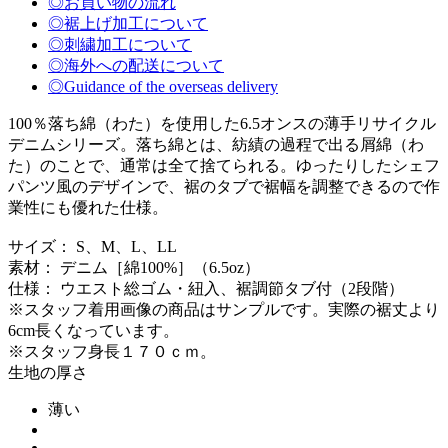
◎お買い物の流れ
◎裾上げ加工について
◎刺繍加工について
◎海外への配送について
◎Guidance of the overseas delivery
100％落ち綿（わた）を使用した6.5オンスの薄手リサイクル
デニムシリーズ。落ち綿とは、紡績の過程で出る屑綿（わ
た）のことで、通常は全て捨てられる。ゆったりしたシェフ
パンツ風のデザインで、裾のタブで裾幅を調整できるので作
業性にも優れた仕様。
サイズ： S、M、L、LL
素材： デニム［綿100%］（6.5oz）
仕様： ウエスト総ゴム・紐入、裾調節タブ付（2段階）
※スタッフ着用画像の商品はサンプルです。実際の裾丈より
6cm長くなっています。
※スタッフ身長１７０ｃｍ。
生地の厚さ
薄い