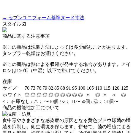
→ セブンユニフォーム基準ヌード寸法
スタイル図
商品に関する注意事項
※この商品は洗濯方法によっては多少縮むことがあります。
タンブラー乾燥はお避けください。
※この商品は熱による収縮が発生する場合があります。アイ
ロンは150℃（中温）以下で掛けてください。
在庫
サイズ
70
73
76
79
82
85
88
91
95
100
105
110
115
120
125
ホワイト
◎
◎
◎
◎
◎
◎
◎
◎
◎
◎
○
◎
○
○
◎
×： 在庫なし / △： 〜10個 / ○： 11〜50個 / ◎： 51個〜
商品の機能性加工について
抗菌・防臭
食中毒やさまざまな感染症の原因となる黄色ブドウ球菌の増
殖を抑制し、衛生環境を保ちます。併せて、菌の増殖による
悪臭も抑制。洗濯を繰り返しても、その効果は長く持続しま