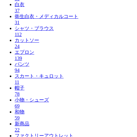
白衣
37
衛生白衣・メディカルコート
31
シャツ・ブラウス
112
カットソー
24
エプロン
139
パンツ
94
スカート・キュロット
11
帽子
78
小物・シューズ
69
和物
59
新商品
22
ファクトリーアウトレット