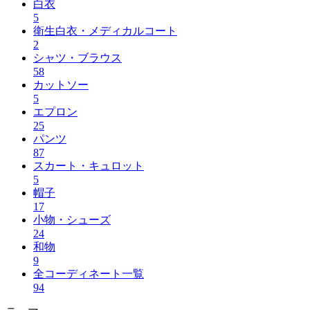
白衣
5
衛生白衣・メディカルコート
2
シャツ・ブラウス
58
カットソー
5
エプロン
25
パンツ
87
スカート・キュロット
5
帽子
17
小物・シューズ
24
和物
9
全コーディネート一覧
94