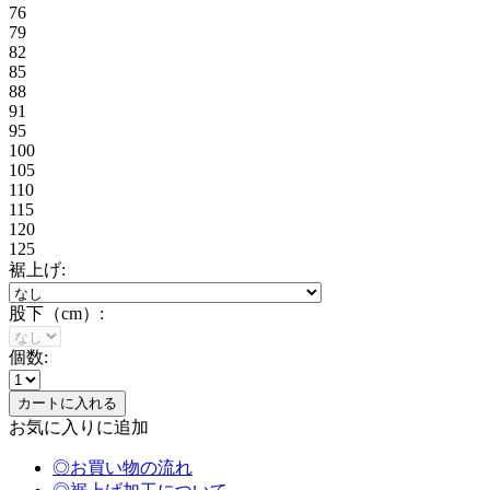
76
79
82
85
88
91
95
100
105
110
115
120
125
裾上げ:
股下（cm）:
個数:
お気に入りに追加
◎お買い物の流れ