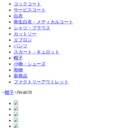
コックコート
サービスコート
白衣
衛生白衣・メディカルコート
シャツ・ブラウス
カットソー
エプロン
パンツ
スカート・キュロット
帽子
小物・シューズ
和物
新商品
ファクトリーアウトレット
>
帽子
>
JW4678