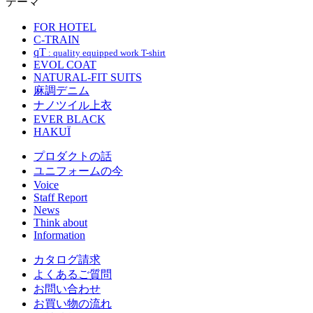
テーマ
FOR HOTEL
C-TRAIN
qT
: quality equipped work T-shirt
EVOL COAT
NATURAL-FIT SUITS
麻調デニム
ナノツイル上衣
EVER BLACK
HAKUÏ
プロダクトの話
ユニフォームの今
Voice
Staff Report
News
Think about
Information
カタログ請求
よくあるご質問
お問い合わせ
お買い物の流れ