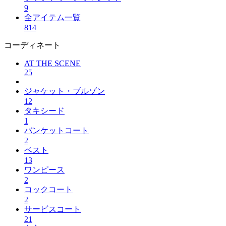
9
全アイテム一覧
814
コーディネート
AT THE SCENE
25
ジャケット・ブルゾン
12
タキシード
1
バンケットコート
2
ベスト
13
ワンピース
2
コックコート
2
サービスコート
21