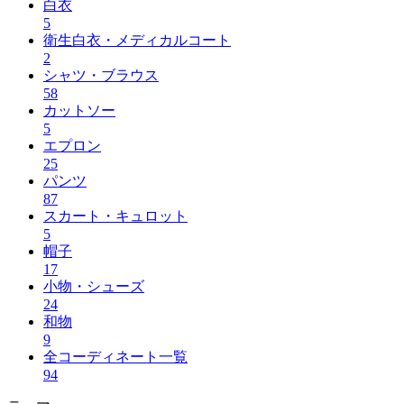
白衣
5
衛生白衣・メディカルコート
2
シャツ・ブラウス
58
カットソー
5
エプロン
25
パンツ
87
スカート・キュロット
5
帽子
17
小物・シューズ
24
和物
9
全コーディネート一覧
94