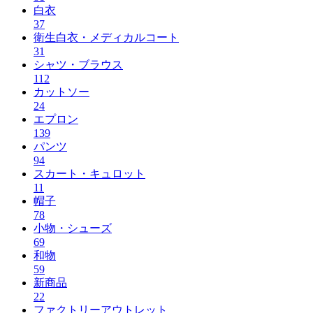
白衣
37
衛生白衣・メディカルコート
31
シャツ・ブラウス
112
カットソー
24
エプロン
139
パンツ
94
スカート・キュロット
11
帽子
78
小物・シューズ
69
和物
59
新商品
22
ファクトリーアウトレット