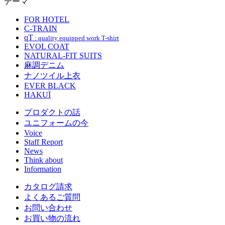
テーマ
FOR HOTEL
C-TRAIN
qT
: quality equipped work T-shirt
EVOL COAT
NATURAL-FIT SUITS
麻調デニム
ナノツイル上衣
EVER BLACK
HAKUÏ
プロダクトの話
ユニフォームの今
Voice
Staff Report
News
Think about
Information
カタログ請求
よくあるご質問
お問い合わせ
お買い物の流れ