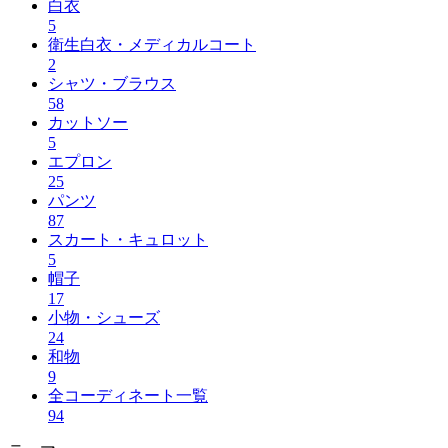
白衣
5
衛生白衣・メディカルコート
2
シャツ・ブラウス
58
カットソー
5
エプロン
25
パンツ
87
スカート・キュロット
5
帽子
17
小物・シューズ
24
和物
9
全コーディネート一覧
94