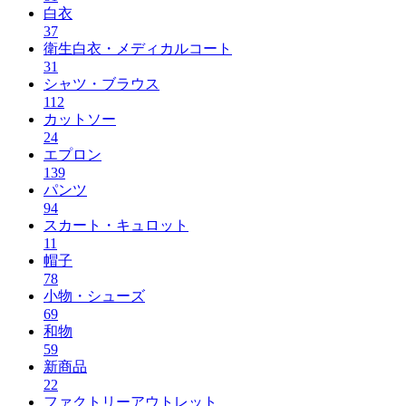
白衣
37
衛生白衣・メディカルコート
31
シャツ・ブラウス
112
カットソー
24
エプロン
139
パンツ
94
スカート・キュロット
11
帽子
78
小物・シューズ
69
和物
59
新商品
22
ファクトリーアウトレット