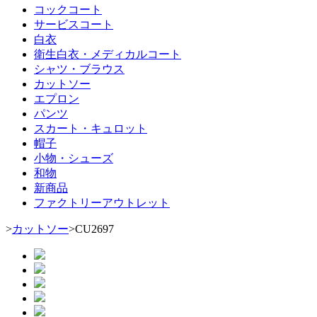
コックコート
サービスコート
白衣
衛生白衣・メディカルコート
シャツ・ブラウス
カットソー
エプロン
パンツ
スカート・キュロット
帽子
小物・シューズ
和物
新商品
ファクトリーアウトレット
>
カットソー
>
CU2697