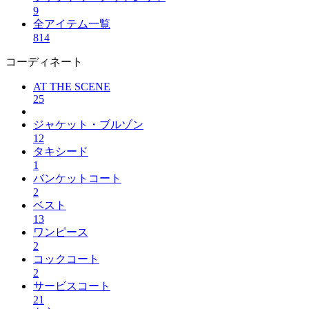
9
全アイテム一覧
814
コーディネート
AT THE SCENE
25
ジャケット・ブルゾン
12
タキシード
1
バンケットコート
2
ベスト
13
ワンピース
2
コックコート
2
サービスコート
21