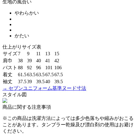
生地の風合い
やわらかい
かたい
仕上がりサイズ表
サイズ
7
9
11
13
15
肩巾
38
39
40
41
42
バスト
88
92
96
101
106
着丈
61.5
63.5
63.5
67.5
67.5
袖丈
37.5
39
39.5
40
39.5
→ セブンユニフォーム基準ヌード寸法
スタイル図
商品に関する注意事項
※この商品は洗濯方法によっては多少色落ちや縮みがおこる
ことがあります。タンブラー乾燥及び漂白剤の使用はお避け
ください。