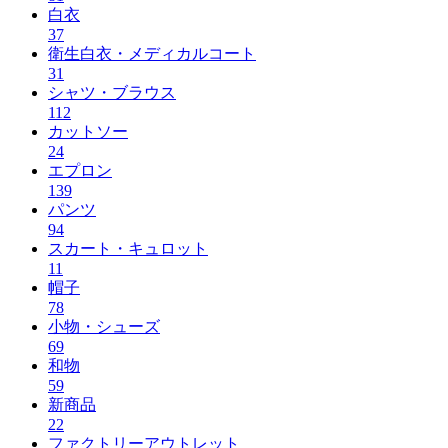
白衣
37
衛生白衣・メディカルコート
31
シャツ・ブラウス
112
カットソー
24
エプロン
139
パンツ
94
スカート・キュロット
11
帽子
78
小物・シューズ
69
和物
59
新商品
22
ファクトリーアウトレット