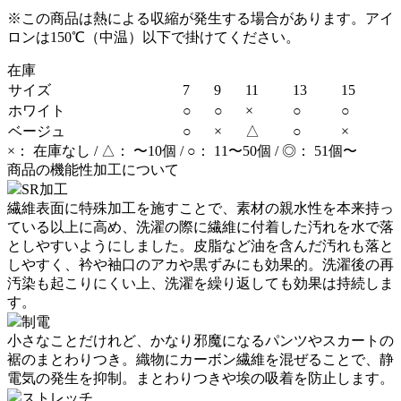
※この商品は熱による収縮が発生する場合があります。アイ
ロンは150℃（中温）以下で掛けてください。
在庫
サイズ
7
9
11
13
15
ホワイト
○
○
×
○
○
ベージュ
○
×
△
○
×
×： 在庫なし / △： 〜10個 / ○： 11〜50個 / ◎： 51個〜
商品の機能性加工について
SR加工
繊維表面に特殊加工を施すことで、素材の親水性を本来持っ
ている以上に高め、洗濯の際に繊維に付着した汚れを水で落
としやすいようにしました。皮脂など油を含んだ汚れも落と
しやすく、衿や袖口のアカや黒ずみにも効果的。洗濯後の再
汚染も起こりにくい上、洗濯を繰り返しても効果は持続しま
す。
制電
小さなことだけれど、かなり邪魔になるパンツやスカートの
裾のまとわりつき。織物にカーボン繊維を混ぜることで、静
電気の発生を抑制。まとわりつきや埃の吸着を防止します。
ストレッチ