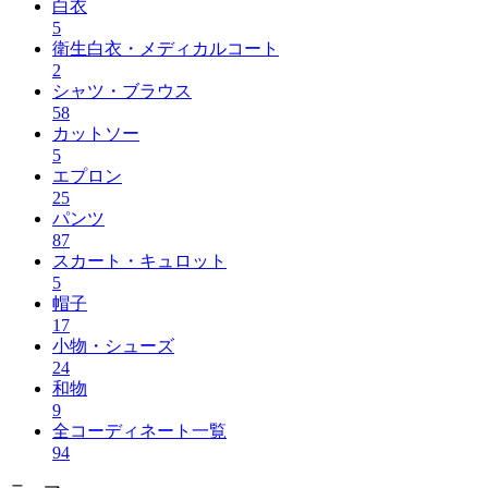
白衣
5
衛生白衣・メディカルコート
2
シャツ・ブラウス
58
カットソー
5
エプロン
25
パンツ
87
スカート・キュロット
5
帽子
17
小物・シューズ
24
和物
9
全コーディネート一覧
94