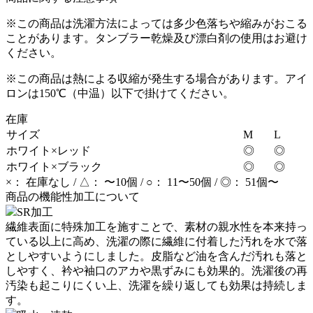
※この商品は洗濯方法によっては多少色落ちや縮みがおこる
ことがあります。タンブラー乾燥及び漂白剤の使用はお避け
ください。
※この商品は熱による収縮が発生する場合があります。アイ
ロンは150℃（中温）以下で掛けてください。
在庫
サイズ
M
L
ホワイト×レッド
◎
◎
ホワイト×ブラック
◎
◎
×： 在庫なし / △： 〜10個 / ○： 11〜50個 / ◎： 51個〜
商品の機能性加工について
SR加工
繊維表面に特殊加工を施すことで、素材の親水性を本来持っ
ている以上に高め、洗濯の際に繊維に付着した汚れを水で落
としやすいようにしました。皮脂など油を含んだ汚れも落と
しやすく、衿や袖口のアカや黒ずみにも効果的。洗濯後の再
汚染も起こりにくい上、洗濯を繰り返しても効果は持続しま
す。