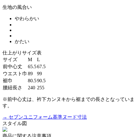
生地の風合い
やわらかい
かたい
仕上がりサイズ表
サイズ
M
L
前中心丈
65.5
67.5
ウエスト巾
89
99
裾巾
80.5
90.5
腰紐長さ
240
255
※前中心丈は、衿下カンヌキから裾までの長さとなっていま
す。
→ セブンユニフォーム基準ヌード寸法
スタイル図
商品に関する注意事項