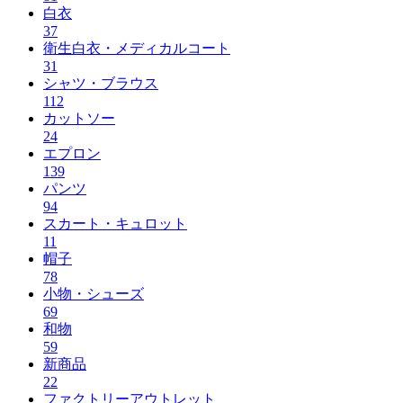
白衣
37
衛生白衣・メディカルコート
31
シャツ・ブラウス
112
カットソー
24
エプロン
139
パンツ
94
スカート・キュロット
11
帽子
78
小物・シューズ
69
和物
59
新商品
22
ファクトリーアウトレット