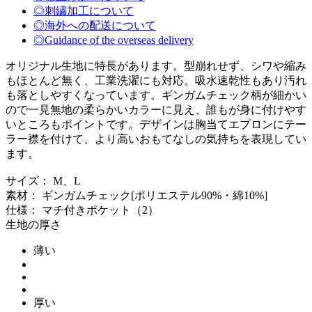
◎刺繍加工について
◎海外への配送について
◎Guidance of the overseas delivery
オリジナル生地に特長があります。型崩れせず、シワや縮み
もほとんど無く、工業洗濯にも対応。吸水速乾性もあり汚れ
も落としやすくなっています。ギンガムチェック柄が細かい
ので一見無地の柔らかいカラーに見え、誰もが身に付けやす
いところもポイントです。デザインは胸当てエプロンにテー
ラー襟を付けて、より高いおもてなしの気持ちを表現してい
ます。
サイズ： M、L
素材： ギンガムチェック[ポリエステル90%・綿10%]
仕様： マチ付きポケット（2）
生地の厚さ
薄い
厚い