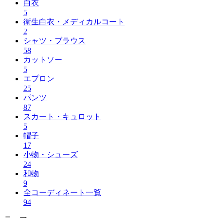
白衣
5
衛生白衣・メディカルコート
2
シャツ・ブラウス
58
カットソー
5
エプロン
25
パンツ
87
スカート・キュロット
5
帽子
17
小物・シューズ
24
和物
9
全コーディネート一覧
94