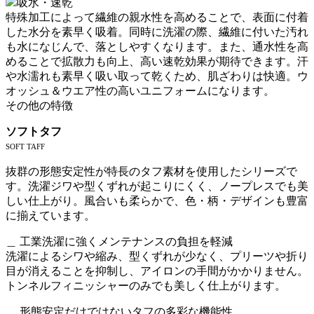
吸水・速乾
特殊加工によって繊維の親水性を高めることで、表面に付着
した水分を素早く吸着。同時に洗濯の際、繊維に付いた汚れ
も水になじんで、落としやすくなります。また、通水性を高
めることで拡散力も向上、高い速乾効果が期待できます。汗
や水濡れも素早く吸い取って乾くため、肌ざわりは快適。ウ
オッシュ＆ウエア性の高いユニフォームになります。
その他の特徴
ソフトタフ
SOFT TAFF
抜群の形態安定性が特長のタフ素材を使用したシリーズで
す。洗濯ジワや型くずれが起こりにくく、ノープレスでも美
しい仕上がり。風合いも柔らかで、色・柄・デザインも豊富
に揃えています。
＿ 工業洗濯に強くメンテナンスの負担を軽減
洗濯によるシワや縮み、型くずれが少なく、プリーツや折り
目が消えることを抑制し、アイロンの手間がかかりません。
トンネルフィニッシャーのみでも美しく仕上がります。
＿ 形態安定だけではないタフの多彩な機能性