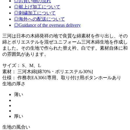
◎お買い物の流れ
◎裾上げ加工について
◎刺繍加工について
◎海外への配送について
◎Guidance of the overseas delivery
三河は日本の木綿発祥の地で良質な綿素材を作り出し、その
綿とポリエステルを混ぜユニフォーム三河木綿生地を作成し
ました。その生地で作られた替え衿、白です。素材自体に和
の雰囲気があります。
サイズ： S、M、L
素材： 三河木綿[綿70%・ポリエステル30%]
仕様： 作務衣EA3061専用、取り付け用ボタンホールあり
生地の厚さ
薄い
厚い
生地の風合い