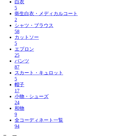
白衣
5
衛生白衣・メディカルコート
2
シャツ・ブラウス
58
カットソー
5
エプロン
25
パンツ
87
スカート・キュロット
5
帽子
17
小物・シューズ
24
和物
9
全コーディネート一覧
94