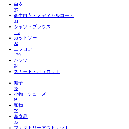
白衣
37
衛生白衣・メディカルコート
31
シャツ・ブラウス
112
カットソー
24
エプロン
139
パンツ
94
スカート・キュロット
11
帽子
78
小物・シューズ
69
和物
59
新商品
22
ファクトリーアウトレット