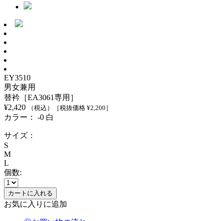
EY3510
男女兼用
替衿［EA3061専用］
¥
2,420
（税込）
［税抜価格 ¥
2,200
］
カラー：
-0 白
サイズ：
S
M
L
個数:
お気に入りに追加