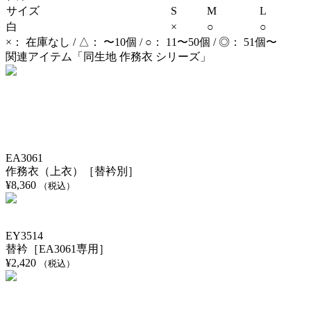
サイズ
S
M
L
白
×
○
○
×： 在庫なし / △： 〜10個 / ○： 11〜50個 / ◎： 51個〜
関連アイテム「同生地 作務衣 シリーズ」
EA3061
作務衣（上衣）［替衿別］
¥
8,360
（税込）
EY3514
替衿［EA3061専用］
¥
2,420
（税込）