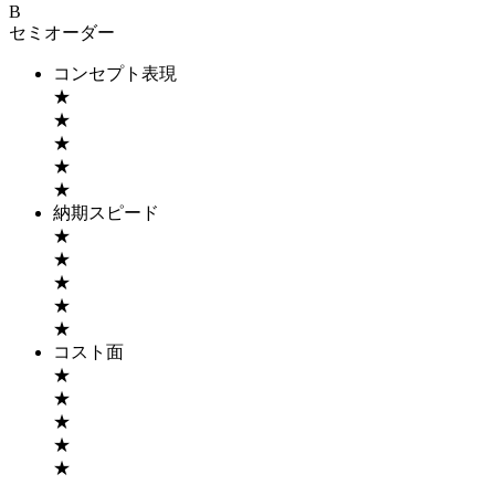
B
セミオーダー
コンセプト表現
★
★
★
★
★
納期スピード
★
★
★
★
★
コスト面
★
★
★
★
★