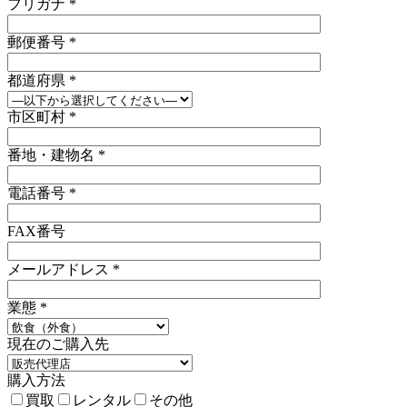
フリガナ
*
郵便番号
*
都道府県
*
市区町村
*
番地・建物名
*
電話番号
*
FAX番号
メールアドレス
*
業態
*
現在のご購入先
購入方法
買取
レンタル
その他